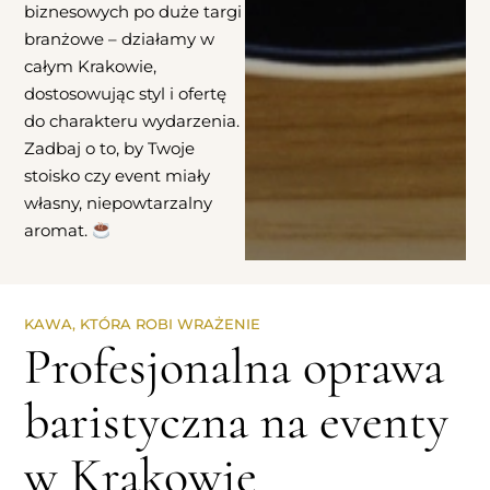
biznesowych po duże targi
branżowe – działamy w
całym Krakowie,
dostosowując styl i ofertę
do charakteru wydarzenia.
Zadbaj o to, by Twoje
stoisko czy event miały
własny, niepowtarzalny
aromat.
KAWA, KTÓRA ROBI WRAŻENIE
Profesjonalna oprawa
baristyczna na eventy
w Krakowie