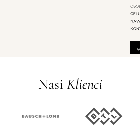
OSO
CEL
NAW
KON
Nasi
Klienci