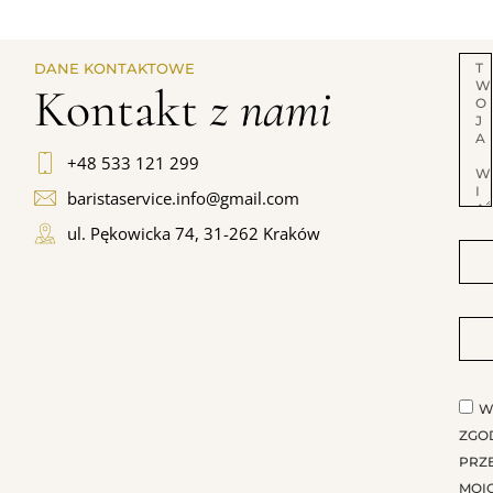
DANE KONTAKTOWE
Kontakt
z nami
+48 533 121 299
baristaservice.info@gmail.com
ul. Pękowicka 74, 31-262 Kraków
W
ZGO
PRZ
MOI