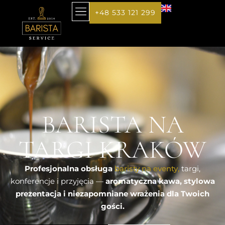
+48 533 121 299
BARISTA NA
TARGI KRAKÓW
Profesjonalna obsługa
baristy na eventy,
targi,
konferencje i przyjęcia —
aromatyczna kawa, stylowa
prezentacja i niezapomniane wrażenia dla Twoich
gości.