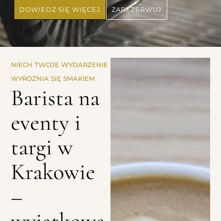
DOWIEDZ SIĘ WIĘCEJ
ZAREZERWUJ
NIECH TWOJE WYDARZENIE
WYRÓŻNIA SIĘ SMAKIEM
Barista na
eventy i
targi w
Krakowie
–