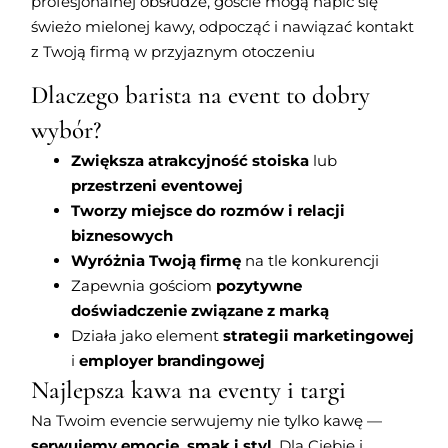
profesjonalnej obsłudze, goście mogą napić się
świeżo mielonej kawy, odpocząć i nawiązać kontakt
z Twoją firmą w przyjaznym otoczeniu
Dlaczego barista na event to dobry
wybór?
Zwiększa atrakcyjność stoiska
lub
przestrzeni eventowej
Tworzy miejsce do rozmów i relacji
biznesowych
Wyróżnia Twoją firmę
na tle konkurencji
Zapewnia gościom
pozytywne
doświadczenie związane z marką
Działa jako element
strategii marketingowej
i
employer brandingowej
Najlepsza kawa na eventy i targi
Na Twoim evencie serwujemy nie tylko kawę —
serwujemy emocje, smak i styl
. Dla Ciebie i