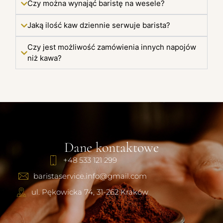
Czy można wynająć baristę na wesele?
Jaką ilość kaw dziennie serwuje barista?
Czy jest możliwość zamówienia innych napojów
niż kawa?
Dane kontaktowe
+48 533 121 299
baristaservice.info@gmail.com
ul. Pękowicka 74, 31-262 Kraków